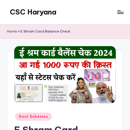
CSC Haryana
Home
»
E Shram Card Balance Check
Posted
Govt Schemes
in
E Shram Card